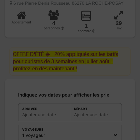
6 rue Pierre Denis Rousseau 86270 LA ROCHE-POSAY
4
29
Appartement
1
personnes
m2
chambre
OFFRE D'ÉTÉ ☀️ - 20% appliqués sur les tarifs
pour curistes de 3 semaines en juillet-août –
profitez-en dès maintenant !
Indiquez vos dates pour afficher les prix
ARRIVÉE
DÉPART
Ajouter une date
Ajouter une date
VOYAGEURS
1 voyageur