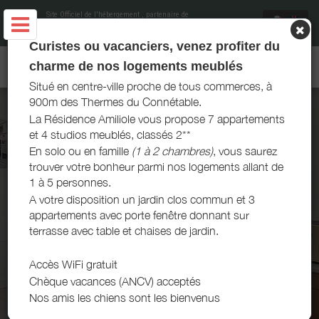
Site Officiel de l'hébergement
, partenaire de
Office de Tourisme et du Thermalisme La
Roche-Posay
Curistes ou vacanciers, venez profiter du
AMILIOLE LOCATIONS - LA ROCHE-POSAY
charme de nos logements meublés
Situé en centre-ville proche de tous commerces, à
900m des Thermes du Connétable.
La Résidence Amiliole vous propose 7 appartements
et 4 studios meublés, classés 2**
En solo ou en famille
(1 à 2 chambres)
, vous saurez
trouver votre bonheur parmi nos logements allant de
1 à 5 personnes.
A votre disposition un jardin clos commun et 3
appartements avec porte fenêtre donnant sur
terrasse avec table et chaises de jardin.
Accès WiFi gratuit
Chèque vacances (ANCV) acceptés
Nos amis les chiens sont les bienvenus