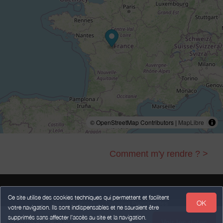
© OpenStreetMap Contributors |
MapLibre
Comment m'y rendre ? >
Ce site utilise des cookies techniques qui permettent et facilitent
OK
Mentions légales
Données Personnelles
votre navigation. Ils sont indispensables et ne sauraient être
Conditions Générales de Vente
supprimés sans affecter l’accès au site et la navigation.
Voir les dates
Propulsé par
,
services destinés
aux hébergeurs et prestataires
Indiquez vos dates
weebnb