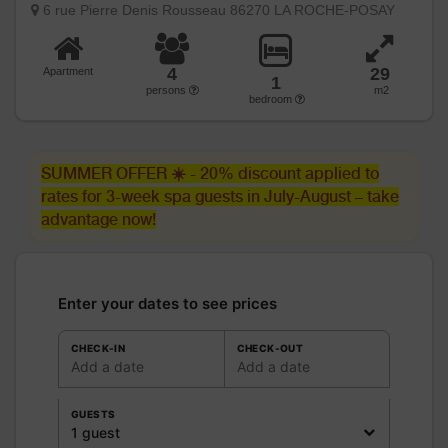
6 rue Pierre Denis Rousseau 86270 LA ROCHE-POSAY
4
29
Apartment
1
persons
m2
bedroom
SUMMER OFFER ☀️ - 20% discount applied to
rates for 3-week spa guests in July-August – take
advantage now!
Enter your dates to see prices
CHECK-IN
CHECK-OUT
Add a date
Add a date
GUESTS
1 guest