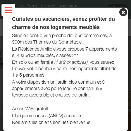
Site Officiel de l'hébergement
, partenaire de
Office de Tourisme et du Thermalisme La
Roche-Posay
Curistes ou vacanciers, venez profiter du
AMILIOLE LOCATIONS - LA ROCHE-POSAY
charme de nos logements meublés
Situé en centre-ville proche de tous commerces, à
900m des Thermes du Connétable.
La Résidence Amiliole vous propose 7 appartements
et 4 studios meublés, classés 2**
En solo ou en famille
(1 à 2 chambres)
, vous saurez
trouver votre bonheur parmi nos logements allant de
1 à 5 personnes.
A votre disposition un jardin clos commun et 3
appartements avec porte fenêtre donnant sur
terrasse avec table et chaises de jardin.
Accès WiFi gratuit
Chèque vacances (ANCV) acceptés
Nos amis les chiens sont les bienvenus