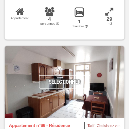
4
29
Appartement
1
personnes
m2
chambre
SÉLECTIONNER
Appartement n°66 - Résidence
Tarif : Choisissez vos