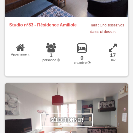
Studio n°83 - Résidence Amiliole
Tarif : Choisissez vos
dates ci-dessus
1
17
Appartement
0
personne
m2
chambre
SÉLECTIONNER