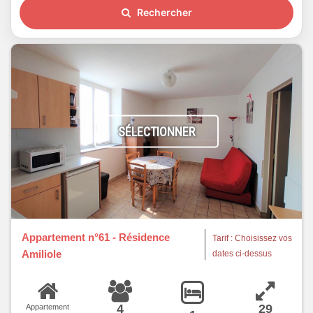
Rechercher
SÉLECTIONNER
Appartement n°61 - Résidence
Tarif : Choisissez vos
Amiliole
dates ci-dessus
4
29
Appartement