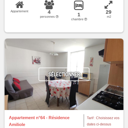
4
29
Appartement
1
personnes
m2
chambre
SÉLECTIONNER
Appartement n°64 - Résidence
Tarif : Choisissez vos
Amiliole
dates ci-dessus