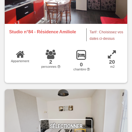
Studio n°84 - Résidence Amiliole
Tarif : Choisissez vos
dates ci-dessus
2
20
Appartement
0
personnes
m2
chambre
SÉLECTIONNER