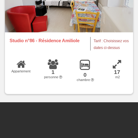
Studio n°86 - Résidence Amiliole
Tarif : Choisissez vos
dates ci-dessus
1
17
Appartement
0
personne
m2
chambre