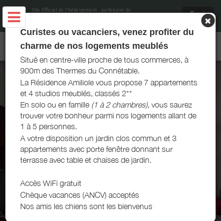
Site Officiel de l'hébergement
, partenaire de
Office de Tourisme et du Thermalisme La
Roche-Posay
Curistes ou vacanciers, venez profiter du
AMILIOLE LOCATIONS - LA ROCHE-POSAY
charme de nos logements meublés
Situé en centre-ville proche de tous commerces, à
900m des Thermes du Connétable.
La Résidence Amiliole vous propose 7 appartements
et 4 studios meublés, classés 2**
En solo ou en famille
(1 à 2 chambres)
, vous saurez
trouver votre bonheur parmi nos logements allant de
1 à 5 personnes.
A votre disposition un jardin clos commun et 3
appartements avec porte fenêtre donnant sur
terrasse avec table et chaises de jardin.
Accès WiFi gratuit
Chèque vacances (ANCV) acceptés
Nos amis les chiens sont les bienvenus