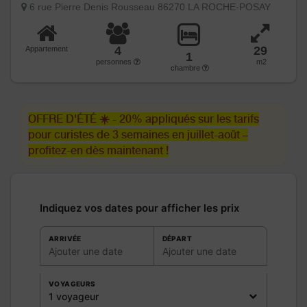
6 rue Pierre Denis Rousseau 86270 LA ROCHE-POSAY
4
29
Appartement
1
personnes
m2
chambre
OFFRE D'ÉTÉ ☀️ - 20% appliqués sur les tarifs
pour curistes de 3 semaines en juillet-août –
profitez-en dès maintenant !
Indiquez vos dates pour afficher les prix
ARRIVÉE
DÉPART
Ajouter une date
Ajouter une date
VOYAGEURS
1 voyageur