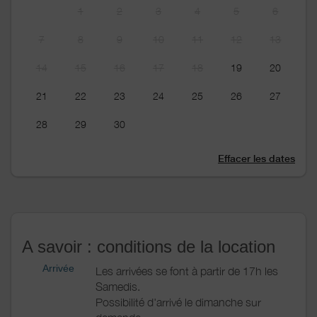
1
2
3
4
5
6
7
8
9
10
11
12
13
14
15
16
17
18
19
20
21
22
23
24
25
26
27
28
29
30
Effacer les dates
A savoir : conditions de la location
Arrivée
Les arrivées se font à partir de 17h les
Samedis.
Possibilité d'arrivé le dimanche sur