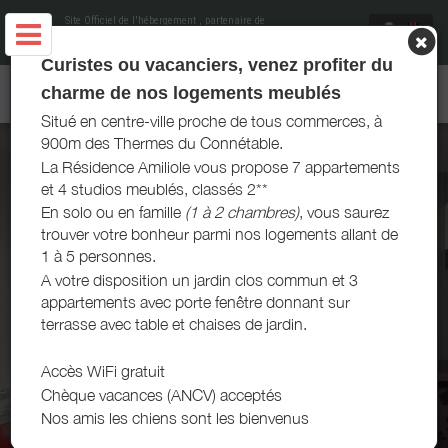
Site Officiel de l'hébergement
, partenaire de
Office de Tourisme et du Thermalisme La
Roche-Posay
Curistes ou vacanciers, venez profiter du
AMILIOLE LOCATIONS - LA ROCHE-POSAY
charme de nos logements meublés
Situé en centre-ville proche de tous commerces, à
900m des Thermes du Connétable.
La Résidence Amiliole vous propose 7 appartements
et 4 studios meublés, classés 2**
En solo ou en famille
(1 à 2 chambres)
, vous saurez
trouver votre bonheur parmi nos logements allant de
1 à 5 personnes.
A votre disposition un jardin clos commun et 3
appartements avec porte fenêtre donnant sur
terrasse avec table et chaises de jardin.
Accès WiFi gratuit
Chèque vacances (ANCV) acceptés
Nos amis les chiens sont les bienvenus