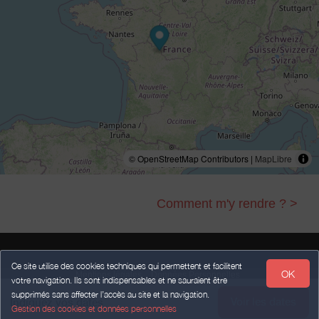
© OpenStreetMap Contributors |
MapLibre
Comment m'y rendre ? >
Ce site utilise des cookies techniques qui permettent et facilitent
OK
Mentions légales
Données Personnelles
votre navigation. Ils sont indispensables et ne sauraient être
Conditions Générales de Vente
supprimés sans affecter l’accès au site et la navigation.
Voir les dates
Propulsé par
,
services destinés
aux hébergeurs et prestataires
Indiquez vos dates
weebnb
Gestion des cookies et données personnelles
touristiques
,
en partenariat avec
Office de Tourisme et du Thermalisme La