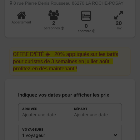
8 rue Pierre Denis Rousseau 86270 LA ROCHE-POSAY
2
20
Appartement
0
personnes
m2
chambre
OFFRE D'ÉTÉ ☀️ - 20% appliqués sur les tarifs
pour curistes de 3 semaines en juillet-août –
profitez-en dès maintenant !
Indiquez vos dates pour afficher les prix
ARRIVÉE
DÉPART
Ajouter une date
Ajouter une date
VOYAGEURS
1 voyageur