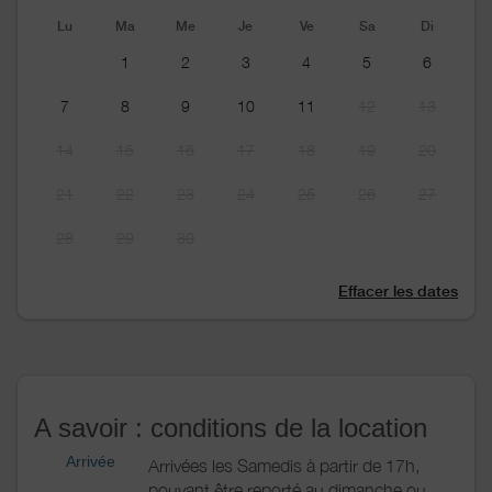
Lu
Ma
Me
Je
Ve
Sa
Di
1
2
3
4
5
6
7
8
9
10
11
12
13
14
15
16
17
18
19
20
21
22
23
24
25
26
27
28
29
30
Effacer les dates
A savoir : conditions de la location
Arrivée
Arrivées les Samedis à partir de 17h,
pouvant être reporté au dimanche ou