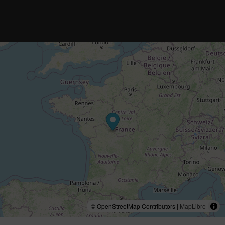
© OpenStreetMap Contributors |
MapLibre