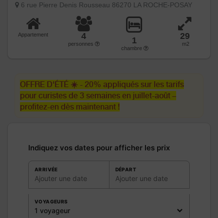
6 rue Pierre Denis Rousseau 86270 LA ROCHE-POSAY
4
29
Appartement
1
personnes
m2
chambre
OFFRE D'ÉTÉ ☀️ - 20% appliqués sur les tarifs
pour curistes de 3 semaines en juillet-août –
profitez-en dès maintenant !
Indiquez vos dates pour afficher les prix
ARRIVÉE
DÉPART
Ajouter une date
Ajouter une date
VOYAGEURS
1 voyageur