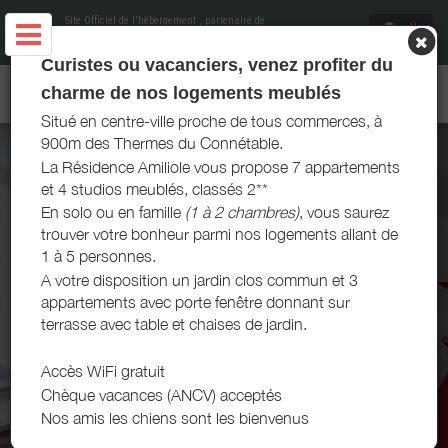
Site Officiel de l'hébergement
, partenaire de
Office de Tourisme et du Thermalisme La
Roche-Posay
Curistes ou vacanciers, venez profiter du
AMILIOLE LOCATIONS - LA ROCHE-POSAY
charme de nos logements meublés
Situé en centre-ville proche de tous commerces, à
900m des Thermes du Connétable.
La Résidence Amiliole vous propose 7 appartements
et 4 studios meublés, classés 2**
En solo ou en famille
(1 à 2 chambres)
, vous saurez
trouver votre bonheur parmi nos logements allant de
1 à 5 personnes.
A votre disposition un jardin clos commun et 3
appartements avec porte fenêtre donnant sur
terrasse avec table et chaises de jardin.
Accès WiFi gratuit
Chèque vacances (ANCV) acceptés
Nos amis les chiens sont les bienvenus